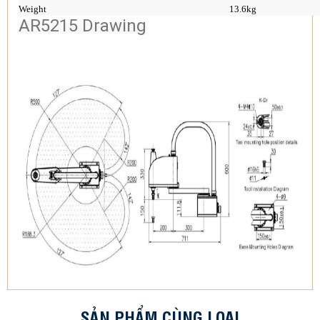
Weight
13.6kg
AR5215 Drawing
SẢN PHẨM CÙNG LOẠI