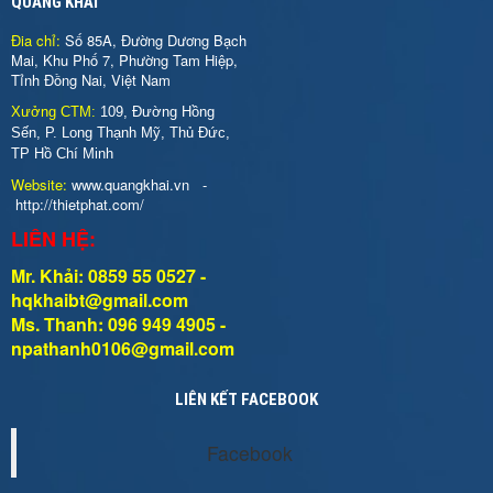
QUANG KHẢI
Đia chỉ:
Số 85A, Đường Dương Bạch
Mai, Khu Phố 7, Phường Tam Hiệp,
Tỉnh Đồng Nai, Việt Nam
Xưởng CTM:
109, Đường Hồng
Sến, P. Long Thạnh Mỹ, Thủ Đức,
TP Hồ Chí Minh
Website:
www.quangkhai.vn
-
http://thietphat.com/
LIÊN HỆ:
Mr. Khải: 0859 55 0527 -
hqkhaibt@gmail.com
Ms. Thanh: 096 949 4905 -
npathanh0106@gmail.com
LIÊN KẾT FACEBOOK
Facebook