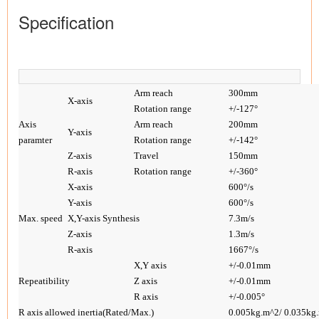
Specification
Arm reach
300mm
X-axis
Rotation range
+/-127°
Axis
Arm reach
200mm
Y-axis
paramter
Rotation range
+/-142°
Z-axis
Travel
150mm
R-axis
Rotation range
+/-360°
X-axis
600°/s
Y-axis
600°/s
Max. speed
X,Y-axis Synthesis
7.3m/s
Z-axis
1.3m/s
R-axis
1667°/s
X,Y axis
+/-0.01mm
Repeatibility
Z axis
+/-0.01mm
R axis
+/-0.005°
R axis allowed inertia(Rated/Max.)
0.005kg.m^2/ 0.035kg