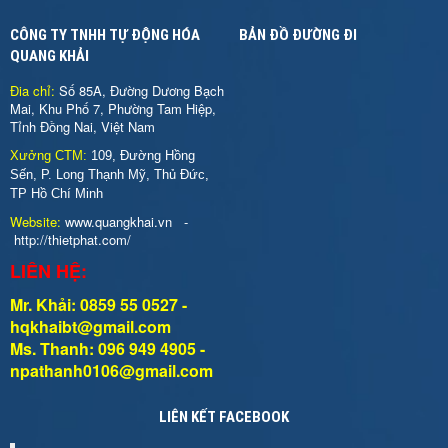
CÔNG TY TNHH TỰ ĐỘNG HÓA
BẢN ĐỒ ĐƯỜNG ĐI
QUANG KHẢI
Đia chỉ:
Số 85A, Đường Dương Bạch
Mai, Khu Phố 7, Phường Tam Hiệp,
Tỉnh Đồng Nai, Việt Nam
Xưởng CTM:
109, Đường Hồng
Sến, P. Long Thạnh Mỹ, Thủ Đức,
TP Hồ Chí Minh
Website:
www.quangkhai.vn
-
http://thietphat.com/
LIÊN HỆ:
Mr. Khải: 0859 55 0527 -
hqkhaibt@gmail.com
Ms. Thanh: 096 949 4905 -
npathanh0106@gmail.com
LIÊN KẾT FACEBOOK