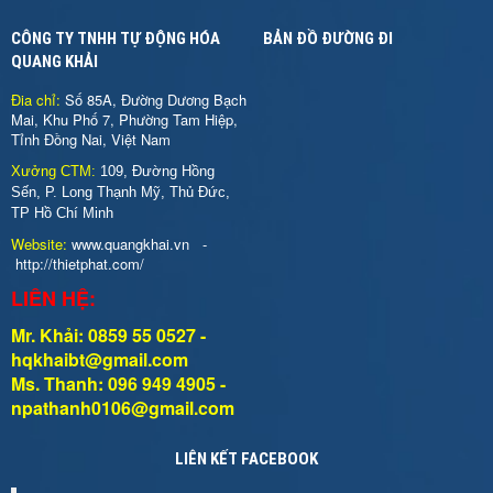
CÔNG TY TNHH TỰ ĐỘNG HÓA
BẢN ĐỒ ĐƯỜNG ĐI
QUANG KHẢI
Đia chỉ:
Số 85A, Đường Dương Bạch
Mai, Khu Phố 7, Phường Tam Hiệp,
Tỉnh Đồng Nai, Việt Nam
Xưởng CTM:
109, Đường Hồng
Sến, P. Long Thạnh Mỹ, Thủ Đức,
TP Hồ Chí Minh
Website:
www.quangkhai.vn
-
http://thietphat.com/
LIÊN HỆ:
Mr. Khải: 0859 55 0527 -
hqkhaibt@gmail.com
Ms. Thanh: 096 949 4905 -
npathanh0106@gmail.com
LIÊN KẾT FACEBOOK