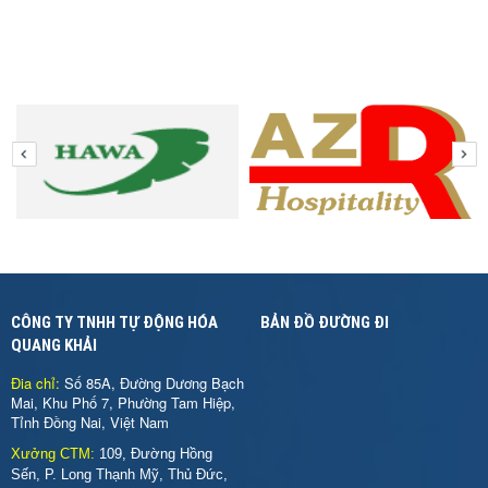
CÔNG TY TNHH TỰ ĐỘNG HÓA
BẢN ĐỒ ĐƯỜNG ĐI
QUANG KHẢI
Đia chỉ:
Số 85A, Đường Dương Bạch
Mai, Khu Phố 7, Phường Tam Hiệp,
Tỉnh Đồng Nai, Việt Nam
Xưởng CTM:
109, Đường Hồng
Sến, P. Long Thạnh Mỹ, Thủ Đức,