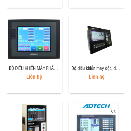
BỘ ĐIỀU KHIỂN MÁY PHÂN PHỐI TRẠM ĐÔI ADT-TP3540
Bộ điều khiển máy đột, dập cấp phôi tự động 4 trục (Punch controller, 4 axis) ADT-NCT-04
Liên hệ
Liên hệ