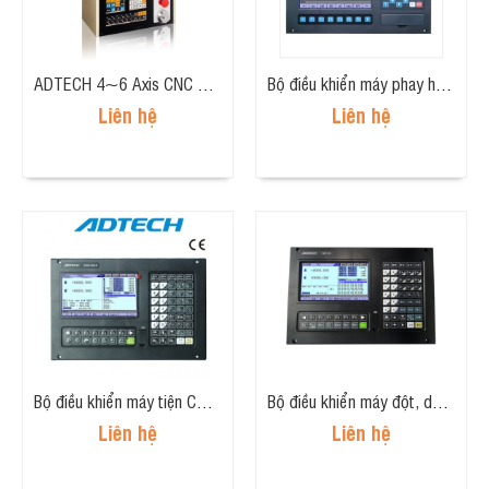
ADTECH 4~6 Axis CNC Spring Machine Making Controller ADT-CNC820 SH
Bộ điều khiển máy phay hoặc máy khoan CNC 4 trục loại kinh tế (4 axis, economical milling controller) CNC4640
Liên hệ
Liên hệ
Bộ điều khiển máy tiện CNC 2 trục (2 axis, lathe controller) CNC4620
Bộ điều khiển máy đột, dập cấp phôi tự động 2 trục (Punch controller, 2 axis) NCT-02
Liên hệ
Liên hệ