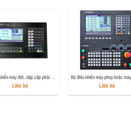
Bộ điều khiển máy đột, dập cấp phôi tự động 2 trục (Punch controller, 2 axis) NCT-02
Liên hệ
Liên hệ