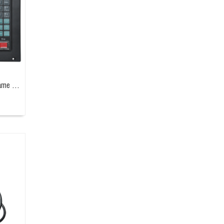
Bộ điều khiển máy cắt Plasma,(Flame cutter controller) HC4500