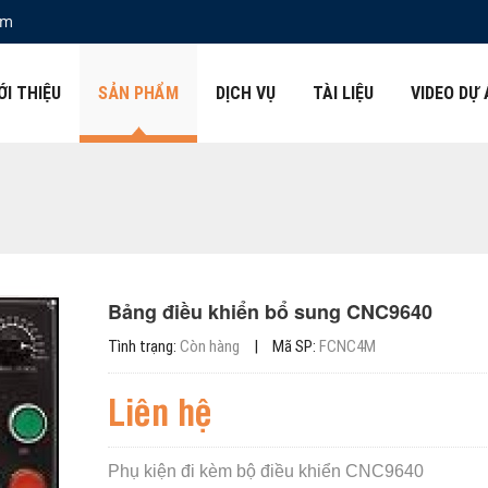
om
ỚI THIỆU
SẢN PHẨM
DỊCH VỤ
TÀI LIỆU
VIDEO DỰ
Bảng điều khiển bổ sung CNC9640
Tình trạng:
Còn hàng
|
Mã SP:
FCNC4M
Liên hệ
Phụ kiện đi kèm bộ điều khiển CNC9640