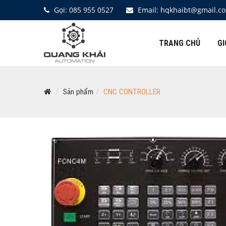
Gọi: 085 955 0527
Email: hqkhaibt@gmail.c
TRANG CHỦ
GI
Sản phẩm
CNC CONTROLLER
Zoom