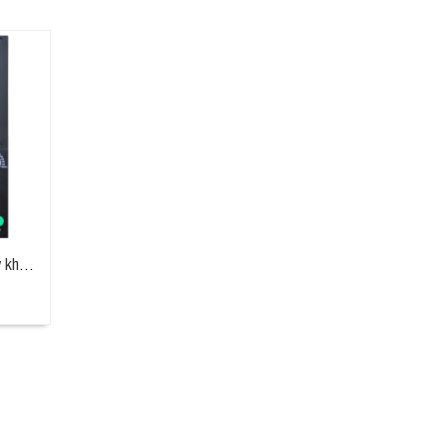
Bộ điều khiển máy phay hoặc máy khoan CNC 4 loại cao cấp (4 axis, advanced version milling controller) CNC4940