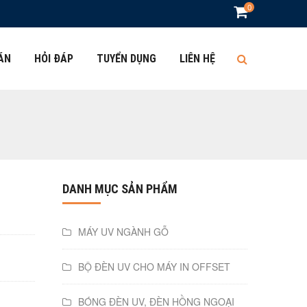
0
 ÁN
HỎI ĐÁP
TUYỂN DỤNG
LIÊN HỆ
DANH MỤC SẢN PHẨM
MÁY UV NGÀNH GỖ
BỘ ĐÈN UV CHO MÁY IN OFFSET
BÓNG ĐÈN UV, ĐÈN HỒNG NGOẠI