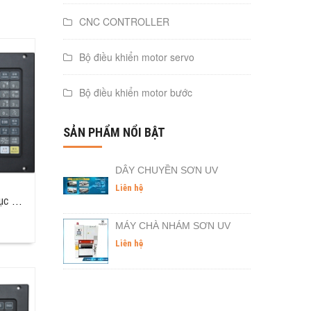
CNC CONTROLLER
Bộ điều khiển motor servo
Bộ điều khiển motor bước
SẢN PHẨM NỔI BẬT
DÂY CHUYỀN SƠN UV
Liên hệ
Bộ Điều Khiển Máy Tiện CNC 2 Trục CNC4620
MÁY CHÀ NHÁM SƠN UV
Liên hệ