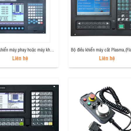
Bộ điều khiển máy phay hoặc máy khoan CNC 4 trục loại kinh tế (4 axis, economical milling controller) CNC4640
Liên hệ
Liên hệ